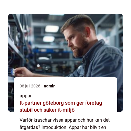
kan vi stöta på problem när vissa appar helt
enkelt kraschar. I denna a...
08 juli 2026
admin
appar
It-partner göteborg som ger företag
stabil och säker it-miljö
Varför kraschar vissa appar och hur kan det
åtgärdas? Introduktion: Appar har blivit en