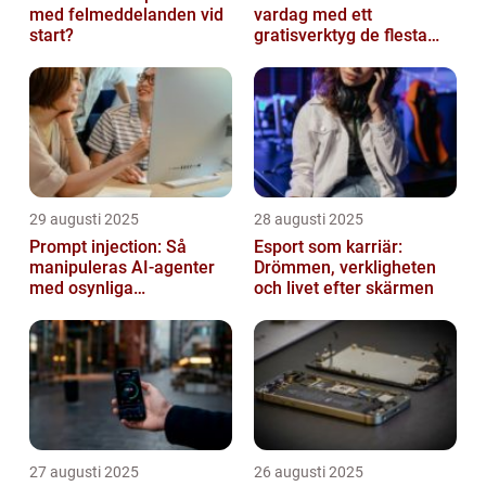
med felmeddelanden vid
vardag med ett
start?
gratisverktyg de flesta
inte känner till
29 augusti 2025
28 augusti 2025
Prompt injection: Så
Esport som karriär:
manipuleras AI-agenter
Drömmen, verkligheten
med osynliga
och livet efter skärmen
instruktioner
27 augusti 2025
26 augusti 2025