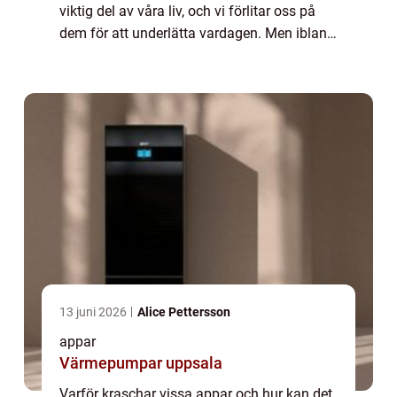
viktig del av våra liv, och vi förlitar oss på
dem för att underlätta vardagen. Men ibland
kan vi stöta på problem när vissa appar helt
enkelt kraschar. I denna a...
13 juni 2026
Alice Pettersson
appar
Värmepumpar uppsala
Varför kraschar vissa appar och hur kan det