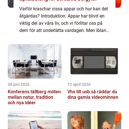
Varför kraschar vissa appar och hur kan det
åtgärdas? Introduktion: Appar har blivit en
viktig del av våra liv, och vi förlitar oss på
dem för att underlätta vardagen. Men ibland
kan vi stöta på problem när vissa appar helt
enkelt kraschar. I denna a...
04 juni 2026
12 april 2026
Konferens tällberg möten
Vhs till usb så räddar du
mellan natur, tradition
dina gamla videominnen
och nya idéer