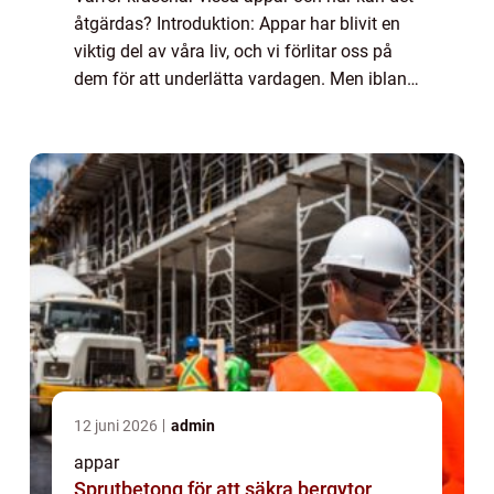
åtgärdas? Introduktion: Appar har blivit en
viktig del av våra liv, och vi förlitar oss på
dem för att underlätta vardagen. Men ibland
kan vi stöta på problem när vissa appar helt
enkelt kraschar. I denna a...
12 juni 2026
admin
appar
Sprutbetong för att säkra bergytor