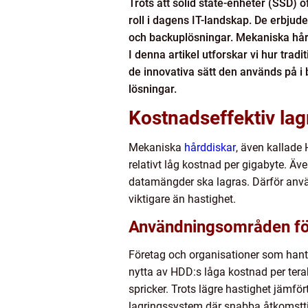
Trots att solid state-enheter (SSD)
roll i dagens IT-landskap. De erbjud
och backuplösningar. Mekaniska hård
I denna artikel utforskar vi hur trad
de innovativa sätt den används på i
lösningar.
Kostnadseffektiv lag
Mekaniska
hårddiskar
, även kallade
relativt låg kostnad per gigabyte. Äv
datamängder ska lagras. Därför använ
viktigare än hastighet.
Användningsområden fö
Företag och organisationer som hante
nytta av HDD:s låga kostnad per tera
spricker. Trots lägre hastighet jämfö
lagringssystem där snabba åtkomsttide