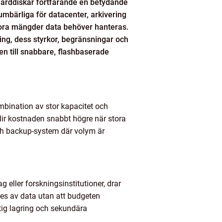
 hårddiskar fortfarande en betydande
umbärliga för datacenter, arkivering
stora mängder data behöver hanteras.
ring, dess styrkor, begränsningar och
en till snabbare, flashbaserade
ombination av stor kapacitet och
blir kostnaden snabbt högre när stora
och backup-system där volym är
eller forskningsinstitutioner, drar
tes av data utan att budgeten
ktig lagring och sekundära