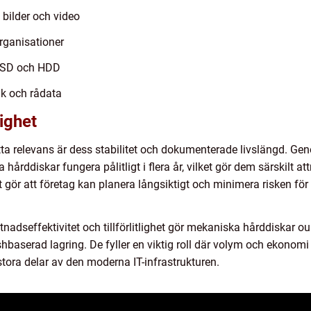
 bilder och video
rganisationer
SSD och HDD
ik och rådata
lighet
tta relevans är dess stabilitet och dokumenterade livslängd. Ge
rddiskar fungera pålitligt i flera år, vilket gör dem särskilt att
et gör att företag kan planera långsiktigt och minimera risken f
tnadseffektivitet och tillförlitlighet gör mekaniska hårddiska
hbaserad lagring. De fyller en viktig roll där volym och ekonomi
i stora delar av den moderna IT-infrastrukturen.