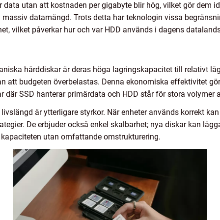
 data utan att kostnaden per gigabyte blir hög, vilket gör dem id
assiv datamängd. Trots detta har teknologin vissa begränsningar
het, vilket påverkar hur och var HDD används i dagens dataland
iska hårddiskar är deras höga lagringskapacitet till relativt lå
utan att budgeten överbelastas. Denna ekonomiska effektivitet g
gar där SSD hanterar primärdata och HDD står för stora volymer 
längd är ytterligare styrkor. När enheter används korrekt kan de f
tegier. De erbjuder också enkel skalbarhet; nya diskar kan läggas
a kapaciteten utan omfattande omstrukturering.