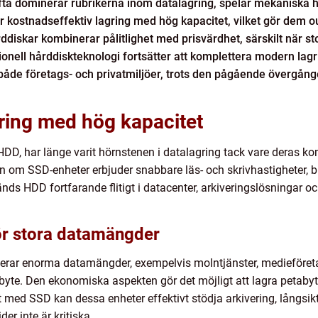
 ofta dominerar rubrikerna inom datalagring, spelar mekaniska
er kostnadseffektiv lagring med hög kapacitet, vilket gör dem o
diskar kombinerar pålitlighet med prisvärdhet, särskilt när 
itionell hårddiskteknologi fortsätter att komplettera modern lag
 både företags- och privatmiljöer, trots den pågående övergång
ring med hög kapacitet
 HDD, har länge varit hörnstenen i datalagring tack vare deras k
en om SSD-enheter erbjuder snabbare läs- och skrivhastigheter, 
ds HDD fortfarande flitigt i datacenter, arkiveringslösningar 
r stora datamängder
rar enorma datamängder, exempelvis molntjänster, medieföretag 
byte. Den ekonomiska aspekten gör det möjligt att lagra petaby
rt med SSD kan dessa enheter effektivt stödja arkivering, långsi
r inte är kritiska.