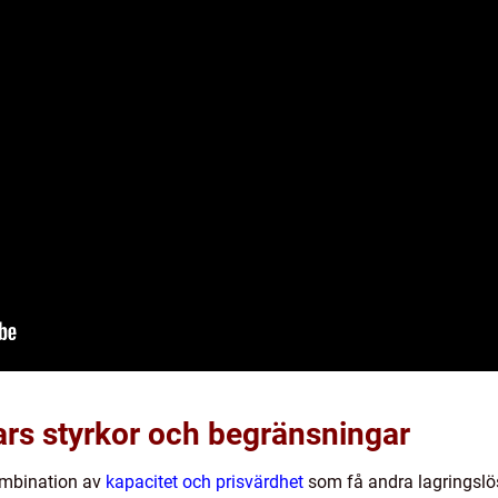
rs styrkor och begränsningar
ombination av
kapacitet och prisvärdhet
som få andra lagringslö