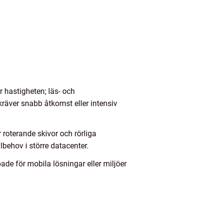
 hastigheten; läs- och
räver snabb åtkomst eller intensiv
roterande skivor och rörliga
lbehov i större datacenter.
ade för mobila lösningar eller miljöer