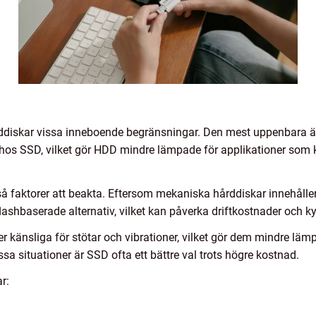
rddiskar vissa inneboende begränsningar. Den mest uppenbara är
n hos SSD, vilket gör HDD mindre lämpade för applikationer som k
å faktorer att beakta. Eftersom mekaniska hårddiskar innehåller 
ashbaserade alternativ, vilket kan påverka driftkostnader och ky
 känsliga för stötar och vibrationer, vilket gör dem mindre lämp
ssa situationer är SSD ofta ett bättre val trots högre kostnad.
r: