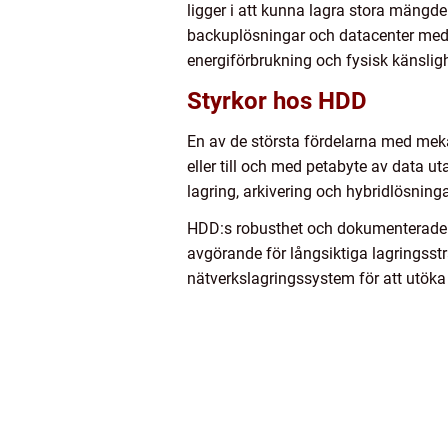
ligger i att kunna lagra stora mängder
backuplösningar och datacenter med m
energiförbrukning och fysisk känslig
Styrkor hos HDD
En av de största fördelarna med mekan
eller till och med petabyte av data 
lagring, arkivering och hybridlösnin
HDD:s robusthet och dokumenterade livs
avgörande för långsiktiga lagringsstra
nätverkslagringssystem för att utök