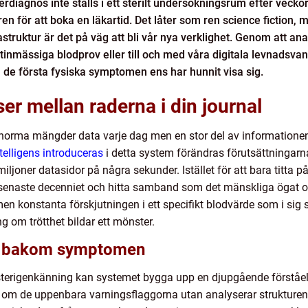
rdiagnos inte ställs i ett sterilt undersökningsrum efter vecko
en för att boka en läkartid. Det låter som ren science fiction, men
struktur är det på väg att bli vår nya verklighet. Genom att ana
rutinmässiga blodprov eller till och med våra digitala levnadsva
 de första fysiska symptomen ens har hunnit visa sig.
er mellan raderna i din journal
rma mängder data varje dag men en stor del av informationen fö
intelligens introduceras
i detta system förändras förutsättningar
ljoner datasidor på några sekunder. Istället för att bara titta p
 senaste decenniet och hitta samband som det mänskliga ögat o
en konstanta förskjutningen i ett specifikt blodvärde som i sig s
 om trötthet bildar ett mönster.
n bakom symptomen
igenkänning kan systemet bygga upp en djupgående förståelse 
ara om de uppenbara varningsflaggorna utan analyserar strukturen