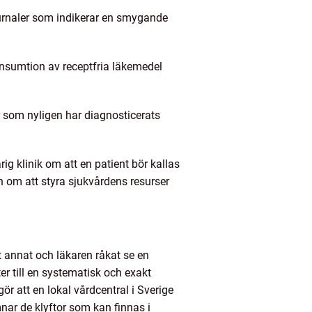
urnaler som indikerar en smygande
konsumtion av receptfria läkemedel
 som nyligen har diagnosticerats
ig klinik om att en patient bör kallas
an om att styra sjukvårdens resurser
t annat och läkaren råkat se en
r till en systematisk och exakt
r att en lokal vårdcentral i Sverige
mnar de klyftor som kan finnas i