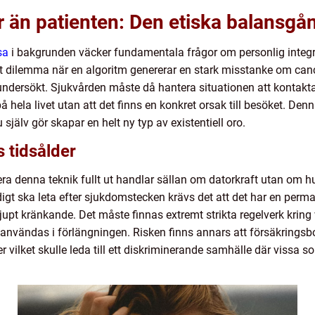
r än patienten: Den etiska balansgå
sa
i bakgrunden väcker fundamentala frågor om personlig integrite
kt dilemma när en algoritm genererar en stark misstanke om ca
i undersökt. Sjukvården måste då hantera situationen att kontakt
hela livet utan att det finns en konkret orsak till besöket. De
själv gör skapar en helt ny typ av existentiell oro.
s tidsålder
era denna teknik fullt ut handlar sällan om datorkraft utan om h
igt ska leta efter sjukdomstecken krävs det att det har en perman
 djupt kränkande. Det måste finnas extremt strikta regelverk kr
 användas i förlängningen. Risken finns annars att försäkringsbo
ner vilket skulle leda till ett diskriminerande samhälle där vissa 