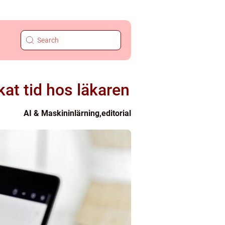
at tid hos läkaren
AI & Maskininlärning
,
editorial