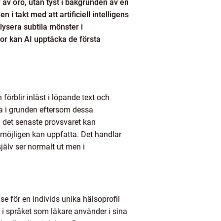
r av oro, utan tyst i bakgrunden av en
 i takt med att artificiell intelligens
lysera subtila mönster i
nor kan AI upptäcka de första
rblir inlåst i löpande text och
na i grunden eftersom dessa
å det senaste provsvaret kan
möjligen kan uppfatta. Det handlar
jälv ser normalt ut men i
för en individs unika hälsoprofil
 i språket som läkare använder i sina