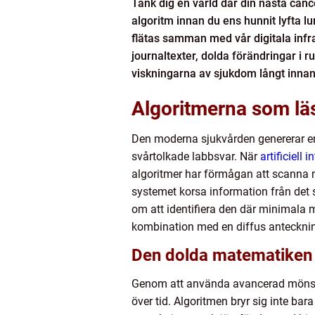
Tänk dig en värld där din nästa cance
algoritm innan du ens hunnit lyfta lur
flätas samman med vår digitala infra
journaltexter, dolda förändringar i 
viskningarna av sjukdom långt innan
Algoritmerna som läs
Den moderna sjukvården genererar eno
svårtolkade labbsvar. När
artificiell 
algoritmer har förmågan att scanna mi
systemet korsa information från det
om att identifiera den där minimala m
kombination med en diffus anteckning
Den dolda matematike
Genom att använda avancerad mönster
över tid. Algoritmen bryr sig inte b