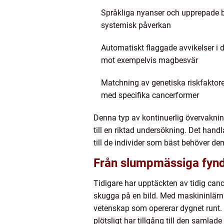
Språkliga nyanser och upprepade b
systemisk påverkan
Automatiskt flaggade avvikelser i d
mot exempelvis magbesvär
Matchning av genetiska riskfaktore
med specifika cancerformer
Denna typ av kontinuerlig övervakning 
till en riktad undersökning. Det handl
till de individer som bäst behöver dem
Från slumpmässiga fynd 
Tidigare har upptäckten av tidig canc
skugga på en bild. Med maskininlärni
vetenskap som opererar dygnet runt. A
plötsligt har tillgång till den samlad