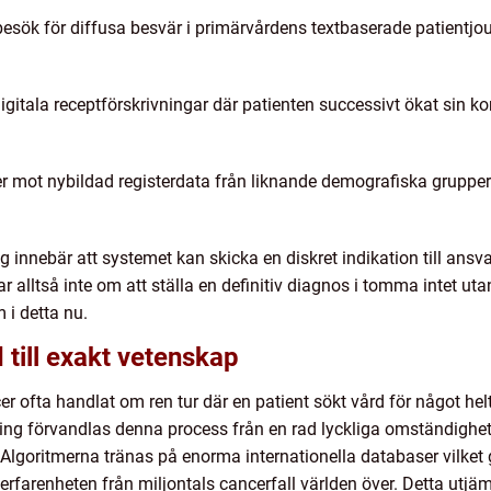
esök för diffusa besvär i primärvårdens textbaserade patientjo
igitala receptförskrivningar där patienten successivt ökat sin 
r mot nybildad registerdata från liknande demografiska grupper
innebär att systemet kan skicka en diskret indikation till ansvar
ar alltså inte om att ställa en definitiv diagnos i tomma intet ut
 i detta nu.
till exakt vetenskap
er ofta handlat om ren tur där en patient sökt vård för något hel
ng förvandlas denna process från en rad lyckliga omständighete
lgoritmerna tränas på enorma internationella databaser vilket gö
e erfarenheten från miljontals cancerfall världen över. Detta utjä