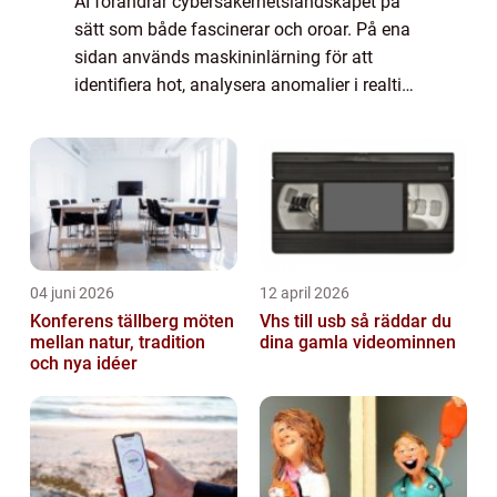
AI förändrar cybersäkerhetslandskapet på
sätt som både fascinerar och oroar. På ena
sidan används maskininlärning för att
identifiera hot, analysera anomalier i realtid
och skydda företag mot ...
04 juni 2026
12 april 2026
Konferens tällberg möten
Vhs till usb så räddar du
mellan natur, tradition
dina gamla videominnen
och nya idéer