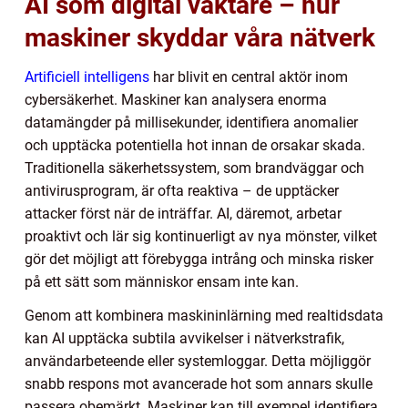
AI som digital väktare – hur
maskiner skyddar våra nätverk
Artificiell intelligens
har blivit en central aktör inom
cybersäkerhet. Maskiner kan analysera enorma
datamängder på millisekunder, identifiera anomalier
och upptäcka potentiella hot innan de orsakar skada.
Traditionella säkerhetssystem, som brandväggar och
antivirusprogram, är ofta reaktiva – de upptäcker
attacker först när de inträffar. AI, däremot, arbetar
proaktivt och lär sig kontinuerligt av nya mönster, vilket
gör det möjligt att förebygga intrång och minska risker
på ett sätt som människor ensam inte kan.
Genom att kombinera maskininlärning med realtidsdata
kan AI upptäcka subtila avvikelser i nätverkstrafik,
användarbeteende eller systemloggar. Detta möjliggör
snabb respons mot avancerade hot som annars skulle
passera obemärkt. Maskiner kan till exempel identifiera