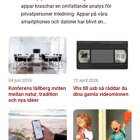
appar kraschar en omfattande analys för
privatpersoner Inledning: Appar på våra
smartphones och datorer har blivit en
integrerad del av våra liv. De underlättar vår
vardag och gör det möjligt att kommunicera,
...
04 juni 2026
12 april 2026
Konferens tällberg möten
Vhs till usb så räddar du
mellan natur, tradition
dina gamla videominnen
och nya idéer