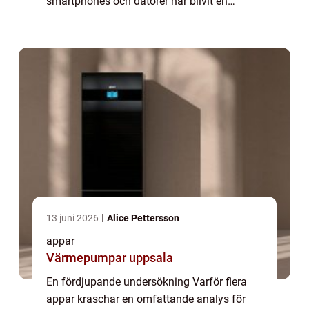
smartphones och datorer har blivit en
integrerad del av våra liv. De underlättar vår
vardag och gör det möjligt att kommunicera,
...
13 juni 2026
Alice Pettersson
appar
Värmepumpar uppsala
En fördjupande undersökning Varför flera
appar kraschar en omfattande analys för