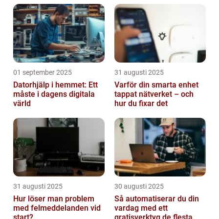
01 september 2025
31 augusti 2025
Datorhjälp i hemmet: Ett
Varför din smarta enhet
måste i dagens digitala
tappat nätverket – och
värld
hur du fixar det
31 augusti 2025
30 augusti 2025
Hur löser man problem
Så automatiserar du din
med felmeddelanden vid
vardag med ett
start?
gratisverktyg de flesta