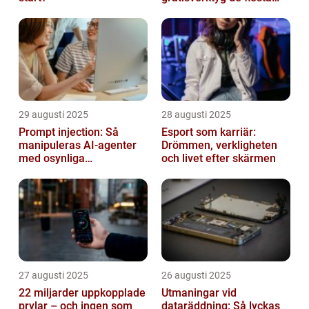
inte känner till
29 augusti 2025
28 augusti 2025
Prompt injection: Så
Esport som karriär:
manipuleras AI-agenter
Drömmen, verkligheten
med osynliga
och livet efter skärmen
instruktioner
27 augusti 2025
26 augusti 2025
22 miljarder uppkopplade
Utmaningar vid
prylar – och ingen som
dataräddning: Så lyckas