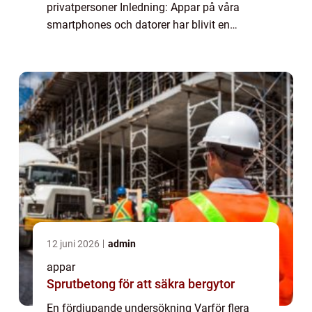
privatpersoner Inledning: Appar på våra
smartphones och datorer har blivit en
integrerad del av våra liv. De underlättar vår
vardag och gör det möjligt att kommunicera,
...
12 juni 2026
admin
appar
Sprutbetong för att säkra bergytor
En fördjupande undersökning Varför flera