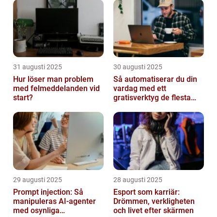
31 augusti 2025
30 augusti 2025
Hur löser man problem
Så automatiserar du din
med felmeddelanden vid
vardag med ett
start?
gratisverktyg de flesta
inte känner till
29 augusti 2025
28 augusti 2025
Prompt injection: Så
Esport som karriär:
manipuleras AI-agenter
Drömmen, verkligheten
med osynliga
och livet efter skärmen