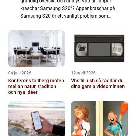
grundlig översikt och analys Vad är ”appar
kraschar Samsung S20”? Appar kraschar på
Samsung S20 är ett vanligt problem som
många användare har upplevt med sina
enheter. Det refererar till situation...
04 juni 2026
12 april 2026
Konferens tällberg möten
Vhs till usb så räddar du
mellan natur, tradition
dina gamla videominnen
och nya idéer