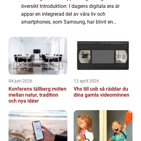
översikt Introduktion: I dagens digitala era är
appar en integrerad del av våra liv och
smartphones, som Samsung, har blivit en
oumbärlig förlängning av våra vardagliga
aktiviteter. Tyvärr kan emellertid även
Samsun...
04 juni 2026
12 april 2026
Konferens tällberg möten
Vhs till usb så räddar du
mellan natur, tradition
dina gamla videominnen
och nya idéer