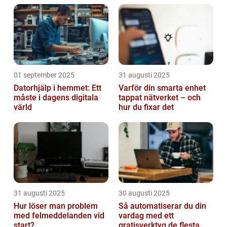
01 september 2025
31 augusti 2025
Datorhjälp i hemmet: Ett
Varför din smarta enhet
måste i dagens digitala
tappat nätverket – och
värld
hur du fixar det
31 augusti 2025
30 augusti 2025
Hur löser man problem
Så automatiserar du din
med felmeddelanden vid
vardag med ett
start?
gratisverktyg de flesta