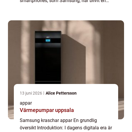
smartphones, som Samsung, har blivit en
oumbärlig förlängning av våra vardagliga
aktiviteter. Tyvärr kan emellertid även
Samsun...
13 juni 2026
Alice Pettersson
appar
Värmepumpar uppsala
Samsung kraschar appar En grundlig
översikt Introduktion: I dagens digitala era är