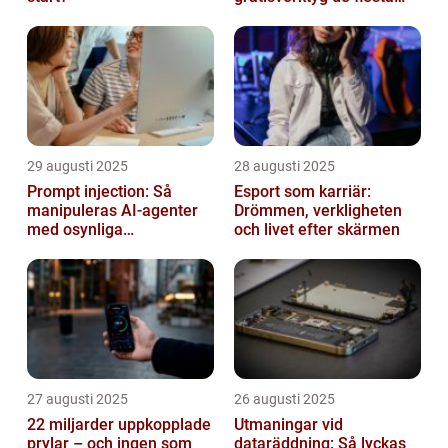
inte känner till
29 augusti 2025
28 augusti 2025
Prompt injection: Så
Esport som karriär:
manipuleras AI-agenter
Drömmen, verkligheten
med osynliga
och livet efter skärmen
instruktioner
27 augusti 2025
26 augusti 2025
22 miljarder uppkopplade
Utmaningar vid
prylar – och ingen som
dataräddning: Så lyckas