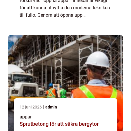
förstå vad ”öppna appar” innebär är viktigt
för att kunna utnyttja den moderna tekniken
till fullo. Genom att öppna upp
möjligheterna för utvecklare och användare
har dessa appar bli...
12 juni 2026
admin
appar
Sprutbetong för att säkra bergytor