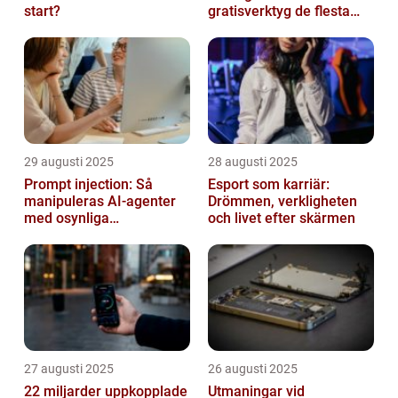
start?
gratisverktyg de flesta
inte känner till
29 augusti 2025
28 augusti 2025
Prompt injection: Så
Esport som karriär:
manipuleras AI-agenter
Drömmen, verkligheten
med osynliga
och livet efter skärmen
instruktioner
27 augusti 2025
26 augusti 2025
22 miljarder uppkopplade
Utmaningar vid