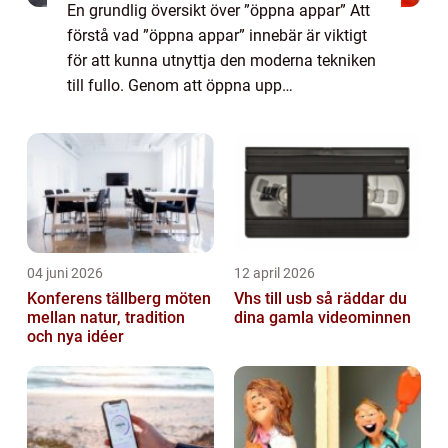
En grundlig översikt över ”öppna appar” Att
förstå vad ”öppna appar” innebär är viktigt
för att kunna utnyttja den moderna tekniken
till fullo. Genom att öppna upp
möjligheterna för utvecklare och användare
har dessa appar bli...
04 juni 2026
12 april 2026
Konferens tällberg möten
Vhs till usb så räddar du
mellan natur, tradition
dina gamla videominnen
och nya idéer