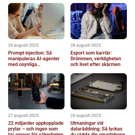
29 augusti 2025
28 augusti 2025
Prompt injection: Så
Esport som karriär:
manipuleras AI-agenter
Drömmen, verkligheten
med osynliga
och livet efter skärmen
instruktioner
27 augusti 2025
26 augusti 2025
22 miljarder uppkopplade
Utmaningar vid
prylar – och ingen som
dataräddning: Så lyckas
tar ansvar för säkerheten
du rädda din smartphone