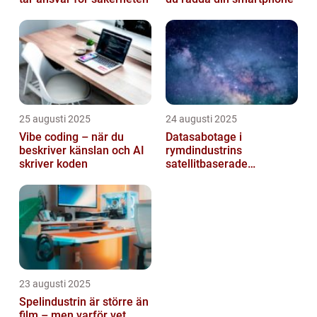
25 augusti 2025
24 augusti 2025
Vibe coding – när du
Datasabotage i
beskriver känslan och AI
rymdindustrins
skriver koden
satellitbaserade
kommunikationslager
23 augusti 2025
Spelindustrin är större än
film – men varför vet