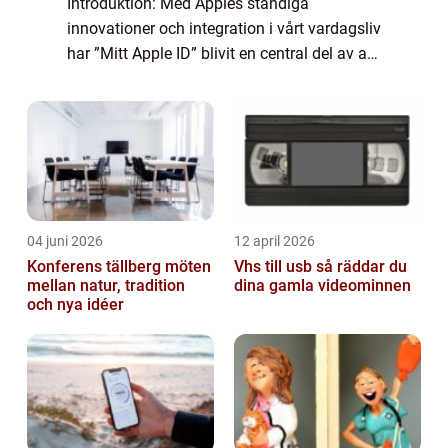
Introduktion: Med Apples ständiga
innovationer och integration i vårt vardagsliv
har ”Mitt Apple ID” blivit en central del av att
få tillgång till och använda olika Apple-
tjänster och enheter. I denna a...
04 juni 2026
12 april 2026
Konferens tällberg möten
Vhs till usb så räddar du
mellan natur, tradition
dina gamla videominnen
och nya idéer