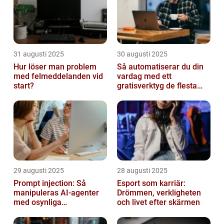
31 augusti 2025
30 augusti 2025
Hur löser man problem
Så automatiserar du din
med felmeddelanden vid
vardag med ett
start?
gratisverktyg de flesta
inte känner till
29 augusti 2025
28 augusti 2025
Prompt injection: Så
Esport som karriär:
manipuleras AI-agenter
Drömmen, verkligheten
med osynliga
och livet efter skärmen
instruktioner