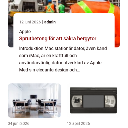
12 juni 2026
admin
Apple
Sprutbetong för att säkra bergytor
Introduktion Mac stationär dator, även känd
som iMac, är en kraftfull och
användarvänlig dator utvecklad av Apple.
Med sin eleganta design och
högpresterande komponenter är Mac
Stationär Dator en av de mest populära
valen för både privatpersoner och ...
04 juni 2026
12 april 2026