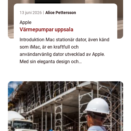
13 juni 2026
Alice Pettersson
Apple
Värmepumpar uppsala
Introduktion Mac stationär dator, även känd
som iMac, är en kraftfull och
användarvänlig dator utvecklad av Apple.
Med sin eleganta design och
högpresterande komponenter är Mac
Stationär Dator en av de mest populära
valen för både privatpersoner och ...