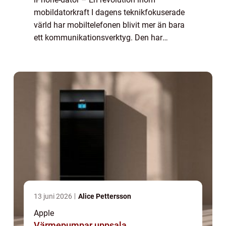
mobildatorkraft I dagens teknikfokuserade
värld har mobiltelefonen blivit mer än bara
ett kommunikationsverktyg. Den har
utvecklats till en allt-i-ett-enhet som kan
hantera allt från arbete till underhållning. ...
13 juni 2026
Alice Pettersson
Apple
Värmepumpar uppsala