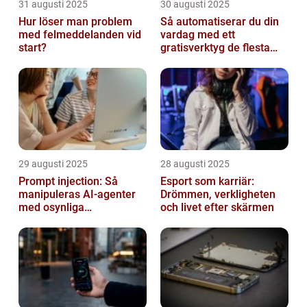
31 augusti 2025
30 augusti 2025
Hur löser man problem
Så automatiserar du din
med felmeddelanden vid
vardag med ett
start?
gratisverktyg de flesta
inte känner till
29 augusti 2025
28 augusti 2025
Prompt injection: Så
Esport som karriär:
manipuleras AI-agenter
Drömmen, verkligheten
med osynliga
och livet efter skärmen
instruktioner