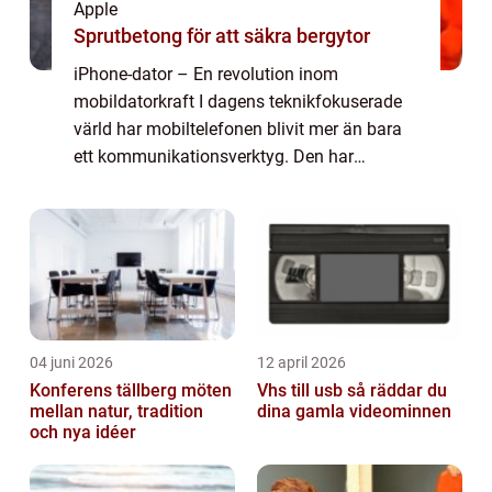
Apple
Sprutbetong för att säkra bergytor
iPhone-dator – En revolution inom
mobildatorkraft I dagens teknikfokuserade
värld har mobiltelefonen blivit mer än bara
ett kommunikationsverktyg. Den har
utvecklats till en allt-i-ett-enhet som kan
hantera allt från arbete till underhållning. ...
04 juni 2026
12 april 2026
Konferens tällberg möten
Vhs till usb så räddar du
mellan natur, tradition
dina gamla videominnen
och nya idéer