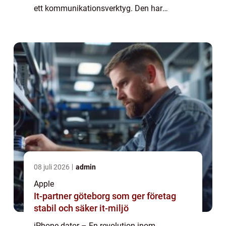
ett kommunikationsverktyg. Den har
utvecklats till en allt-i-ett-enhet som kan
hantera allt från arbete till underhållning. ...
08 juli 2026
admin
Apple
It-partner göteborg som ger företag
stabil och säker it-miljö
iPhone-dator – En revolution inom