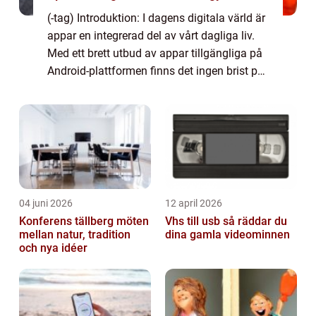
(-tag) Introduktion: I dagens digitala värld är
appar en integrerad del av vårt dagliga liv.
Med ett brett utbud av appar tillgängliga på
Android-plattformen finns det ingen brist på
möjligheter att förbättra och anpassa våra
smartphones och surfplat...
04 juni 2026
12 april 2026
Konferens tällberg möten
Vhs till usb så räddar du
mellan natur, tradition
dina gamla videominnen
och nya idéer