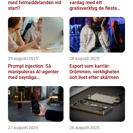
med felmeddelanden vid
vardag med ett
start?
gratisverktyg de flesta
inte känner till
29 augusti 2025
28 augusti 2025
Prompt injection: Så
Esport som karriär:
manipuleras AI-agenter
Drömmen, verkligheten
med osynliga
och livet efter skärmen
instruktioner
27 augusti 2025
26 augusti 2025