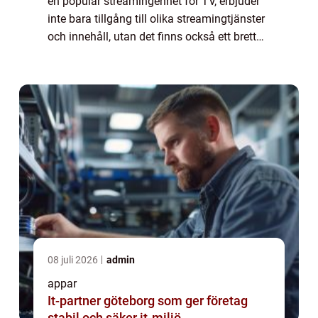
en populär streamingenhet för TV, erbjuder
inte bara tillgång till olika streamingtjänster
och innehåll, utan det finns också ett brett
utbud av appar som kan installeras direkt på
enheten. Appar till Apple...
08 juli 2026
admin
appar
It-partner göteborg som ger företag
stabil och säker it-miljö