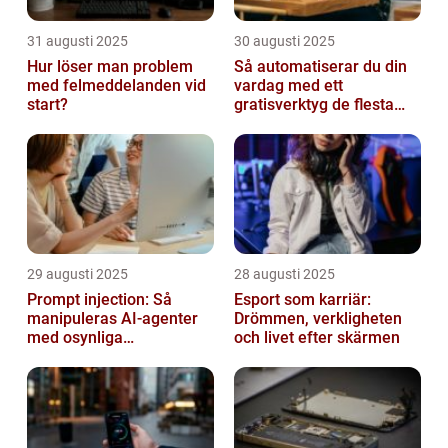
31 augusti 2025
30 augusti 2025
Hur löser man problem
Så automatiserar du din
med felmeddelanden vid
vardag med ett
start?
gratisverktyg de flesta
inte känner till
29 augusti 2025
28 augusti 2025
Prompt injection: Så
Esport som karriär:
manipuleras AI-agenter
Drömmen, verkligheten
med osynliga
och livet efter skärmen
instruktioner