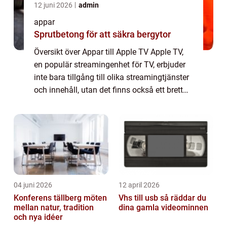
12 juni 2026
admin
appar
Sprutbetong för att säkra bergytor
Översikt över Appar till Apple TV Apple TV,
en populär streamingenhet för TV, erbjuder
inte bara tillgång till olika streamingtjänster
och innehåll, utan det finns också ett brett
utbud av appar som kan installeras direkt på
enheten. Appar till Apple...
04 juni 2026
12 april 2026
Konferens tällberg möten
Vhs till usb så räddar du
mellan natur, tradition
dina gamla videominnen
och nya idéer