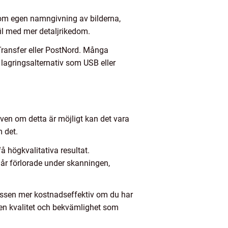
 som egen namngivning av bilderna,
fil med mer detaljrikedom.
eTransfer eller PostNord. Många
 lagringsalternativ som USB eller
Även om detta är möjligt kan det vara
m det.
å högkvalitativa resultat.
 går förlorade under skanningen,
cessen mer kostnadseffektiv om du har
den kvalitet och bekvämlighet som