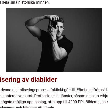
l dela sina historiska minnen.
isering av diabilder
na digitaliseringsprocess faktiskt går till. Först och främst kr
rna hanteras varsamt. Professionella tjänster, såsom de som erbju
ögsta möjliga upplösning, ofta upp till 4000 PPI. Bilderna juster
duceras, och bilderna rättvänds.