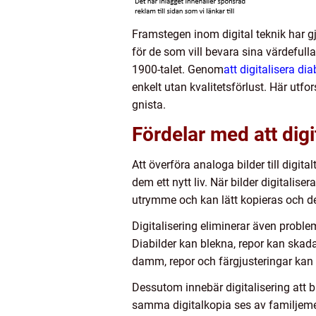
Framstegen inom digital teknik har gjor
för de som vill bevara sina värdefull
1900-talet. Genom
att digitalisera di
enkelt utan kvalitetsförlust. Här utfo
gnista.
Fördelar med att digi
Att överföra analoga bilder till digit
dem ett nytt liv. När bilder digitalise
utrymme och kan lätt kopieras och de
Digitalisering eliminerar även prob
Diabilder kan blekna, repor kan skada
damm, repor och färgjusteringar kan gö
Dessutom innebär digitalisering att bi
samma digitalkopia ses av familjemed