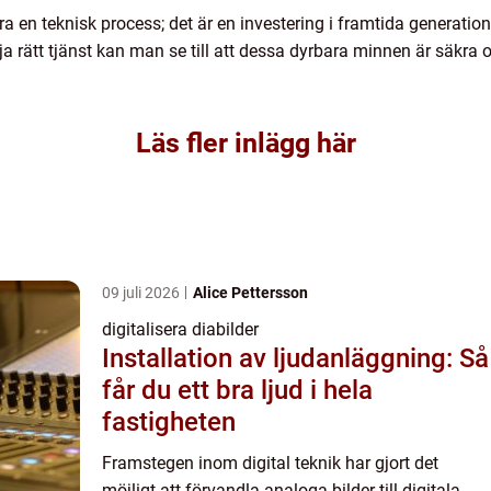
bara en teknisk process; det är en investering i framtida generati
ja rätt tjänst kan man se till att dessa dyrbara minnen är säkra 
Läs fler inlägg här
09 juli 2026
Alice Pettersson
digitalisera diabilder
Installation av ljudanläggning: Så
får du ett bra ljud i hela
fastigheten
Framstegen inom digital teknik har gjort det
möjligt att förvandla analoga bilder till digitala