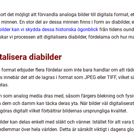
t det möjligt att förvandla analoga bilder till digitala format, et
a minnen. En stor del av dessa minnen finns i form av diabilder, 
abilder kan vi skydda dessa historiska ögonblick
från tidens ound
rskar vi processen att digitalisera diabilder, fördelarna och hur m
talisera diabilder
alt format erbjuder flera fördelar som inte bara handlar om att r
ras innebär det att de lagras i format som JPEG eller TIFF, vilket 
las.
lem som analog media dras med, såsom färgers blekning och fysi
 dem och damm kan täcka deras yta. När bilder väl digitaliserats
ras digitalt vilket förbättrar bildernas ursprungliga kvalitet.
lder kan delas enkelt med släkt och vänner. Istället för att vara 
lemmar över hela världen. Detta är särskilt viktigt i dagens gl