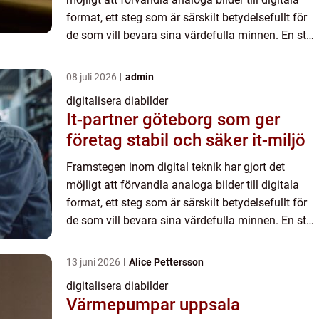
format, ett steg som är särskilt betydelsefullt för
de som vill bevara sina värdefulla minnen. En stor
del av dessa minnen f...
08 juli 2026
admin
digitalisera diabilder
It-partner göteborg som ger
företag stabil och säker it-miljö
Framstegen inom digital teknik har gjort det
möjligt att förvandla analoga bilder till digitala
format, ett steg som är särskilt betydelsefullt för
de som vill bevara sina värdefulla minnen. En stor
del av dessa minnen f...
13 juni 2026
Alice Pettersson
digitalisera diabilder
Värmepumpar uppsala