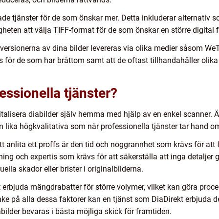
sade tjänster för de som önskar mer. Detta inkluderar alternativ
gheten att välja TIFF-format för de som önskar en större digital 
a versionerna av dina bilder levereras via olika medier såsom W
 för de som har bråttom samt att de oftast tillhandahåller olika
essionella tjänster?
italisera diabilder själv hemma med hjälp av en enkel scanner. 
an lika högkvalitativa som när professionella tjänster tar hand o
t anlita ett proffs är den tid och noggrannhet som krävs för att f
ning och expertis som krävs för att säkerställa att inga detaljer
lla skador eller brister i originalbilderna.
 erbjuda mängdrabatter för större volymer, vilket kan göra pro
anke på alla dessa faktorer kan en tjänst som DiaDirekt erbjuda 
abilder bevaras i bästa möjliga skick för framtiden.