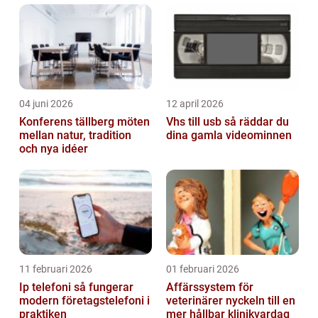
ge en omfattande presentation av vad...
04 juni 2026
12 april 2026
Konferens tällberg möten
Vhs till usb så räddar du
mellan natur, tradition
dina gamla videominnen
och nya idéer
11 februari 2026
01 februari 2026
Ip telefoni så fungerar
Affärssystem för
modern företagstelefoni i
veterinärer nyckeln till en
praktiken
mer hållbar klinikvardag