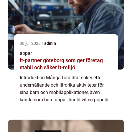
08 juli 2026
admin
appar
It-partner göteborg som ger företag
stabil och säker it-miljö
Introduktion Många föräldrar söker efter
underhållande och lärorika aktiviteter för
sina barn och mobilapplikationer, även
kända som barn appar, har blivit en populär
källa för detta. I denna artikel kommer vi att
ge en omfattande presentation av vad...