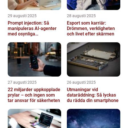
29 augusti 2025
28 augusti 2025
Prompt injection: Så
Esport som karriär:
manipuleras AI-agenter
Drömmen, verkligheten
med osynliga
och livet efter skärmen
instruktioner
27 augusti 2025
26 augusti 2025
22 miljarder uppkopplade
Utmaningar vid
prylar – och ingen som
dataräddning: Så lyckas
tar ansvar för säkerheten
du rädda din smartphone