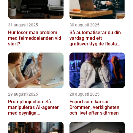
31 augusti 2025
30 augusti 2025
Hur löser man problem
Så automatiserar du din
med felmeddelanden vid
vardag med ett
start?
gratisverktyg de flesta
inte känner till
29 augusti 2025
28 augusti 2025
Prompt injection: Så
Esport som karriär:
manipuleras AI-agenter
Drömmen, verkligheten
med osynliga
och livet efter skärmen
instruktioner