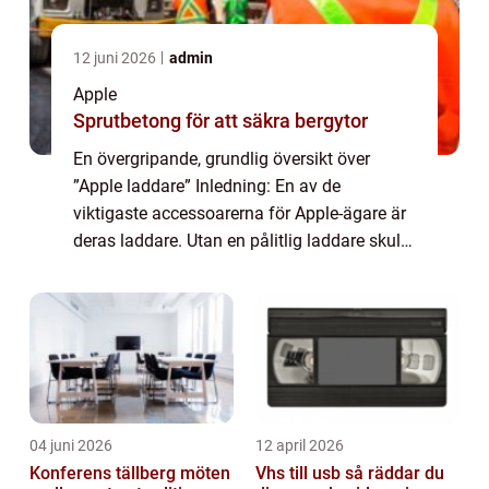
12 juni 2026
admin
Apple
Sprutbetong för att säkra bergytor
En övergripande, grundlig översikt över
”Apple laddare” Inledning: En av de
viktigaste accessoarerna för Apple-ägare är
deras laddare. Utan en pålitlig laddare skulle
inte våra Apple-enheter kunna hålla
strömmen igång. I denna artikel kom...
04 juni 2026
12 april 2026
Konferens tällberg möten
Vhs till usb så räddar du