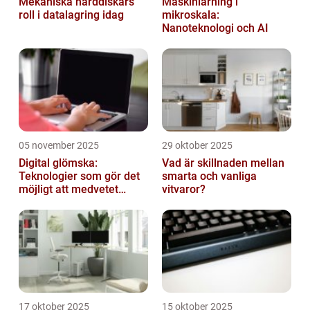
Mekaniska hårddiskars
Maskinlärning i
roll i datalagring idag
mikroskala:
Nanoteknologi och AI
05 november 2025
29 oktober 2025
Digital glömska:
Vad är skillnaden mellan
Teknologier som gör det
smarta och vanliga
möjligt att medvetet
vitvaror?
radera minnen och data
17 oktober 2025
15 oktober 2025