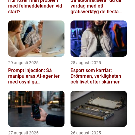
Hur löser man problem
Så automatiserar du din
med felmeddelanden vid
vardag med ett
start?
gratisverktyg de flesta
inte känner till
29 augusti 2025
28 augusti 2025
Prompt injection: Så
Esport som karriär:
manipuleras AI-agenter
Drömmen, verkligheten
med osynliga
och livet efter skärmen
instruktioner
27 augusti 2025
26 augusti 2025