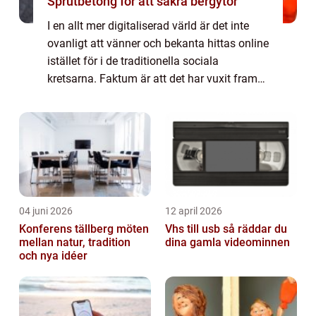
Sprutbetong för att säkra bergytor
I en allt mer digitaliserad värld är det inte
ovanligt att vänner och bekanta hittas online
istället för i de traditionella sociala
kretsarna. Faktum är att det har vuxit fram
en hel industri med appar som är dedikerade
till att hjälpa oss att hitta ...
04 juni 2026
12 april 2026
Konferens tällberg möten
Vhs till usb så räddar du
mellan natur, tradition
dina gamla videominnen
och nya idéer