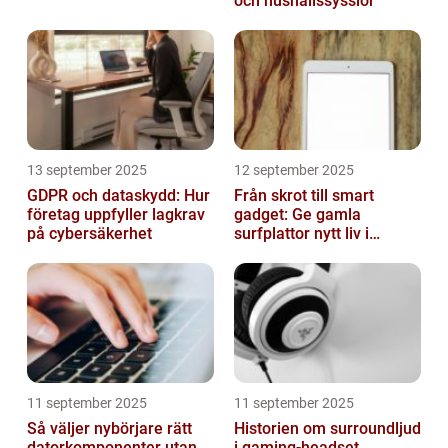
och hushållssysslor
13 september 2025
12 september 2025
GDPR och dataskydd: Hur
Från skrot till smart
företag uppfyller lagkrav
gadget: Ge gamla
på cybersäkerhet
surfplattor nytt liv i
hemmet
11 september 2025
11 september 2025
Så väljer nybörjare rätt
Historien om surroundljud
datorkomponenter utan
i gaming-headset