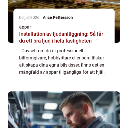
09 juli 2026
Alice Pettersson
appar
Installation av ljudanläggning: Så får
du ett bra ljud i hela fastigheten
. Oavsett om du är professionell
bilformgivare, hobbyritare eller bara älskar
att skapa dina egna bilskisser, finns det en
mångfald av appar tillgängliga för att hjälpa
dig uttrycka din kreativitet och förbättra ditt
handlag. Denna artikel kommer att...