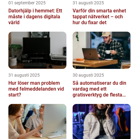
01 september 2025
31 augusti 2025
Datorhjälp i hemmet: Ett
Varför din smarta enhet
måste i dagens digitala
tappat nätverket – och
värld
hur du fixar det
31 augusti 2025
30 augusti 2025
Hur löser man problem
Så automatiserar du din
med felmeddelanden vid
vardag med ett
start?
gratisverktyg de flesta
inte känner till