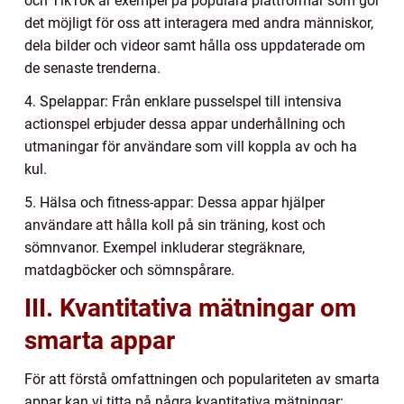
och TikTok är exempel på populära plattformar som gör
det möjligt för oss att interagera med andra människor,
dela bilder och videor samt hålla oss uppdaterade om
de senaste trenderna.
4. Spelappar: Från enklare pusselspel till intensiva
actionspel erbjuder dessa appar underhållning och
utmaningar för användare som vill koppla av och ha
kul.
5. Hälsa och fitness-appar: Dessa appar hjälper
användare att hålla koll på sin träning, kost och
sömnvanor. Exempel inkluderar stegräknare,
matdagböcker och sömnspårare.
III. Kvantitativa mätningar om
smarta appar
För att förstå omfattningen och populariteten av smarta
appar kan vi titta på några kvantitativa mätningar: