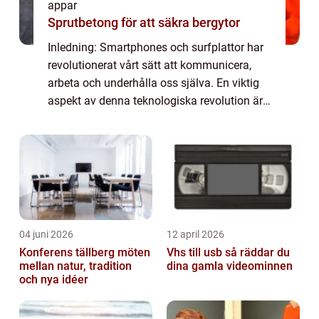
appar
Sprutbetong för att säkra bergytor
Inledning: Smartphones och surfplattor har
revolutionerat vårt sätt att kommunicera,
arbeta och underhålla oss själva. En viktig
aspekt av denna teknologiska revolution är
det breda utbudet av ”smarta appar” som
finns tillgängliga för anv...
04 juni 2026
12 april 2026
Konferens tällberg möten
Vhs till usb så räddar du
mellan natur, tradition
dina gamla videominnen
och nya idéer