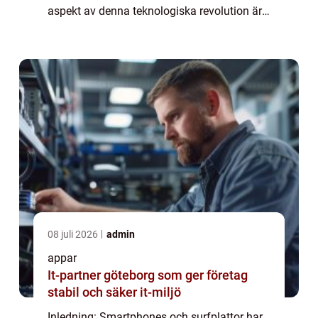
aspekt av denna teknologiska revolution är
det breda utbudet av ”smarta appar” som
finns tillgängliga för anv...
08 juli 2026
admin
appar
It-partner göteborg som ger företag
stabil och säker it-miljö
Inledning: Smartphones och surfplattor har