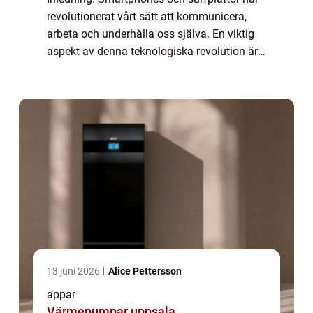
revolutionerat vårt sätt att kommunicera,
arbeta och underhålla oss själva. En viktig
aspekt av denna teknologiska revolution är
det breda utbudet av ”smarta appar” som
finns tillgängliga för anv...
13 juni 2026
Alice Pettersson
appar
Värmepumpar uppsala