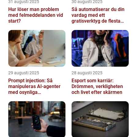
31 augusti 2025
30 augusti 2025
Hur löser man problem
Så automatiserar du din
med felmeddelanden vid
vardag med ett
start?
gratisverktyg de flesta
inte känner till
29 augusti 2025
28 augusti 2025
Prompt injection: Så
Esport som karriär:
manipuleras AI-agenter
Drömmen, verkligheten
med osynliga
och livet efter skärmen
instruktioner