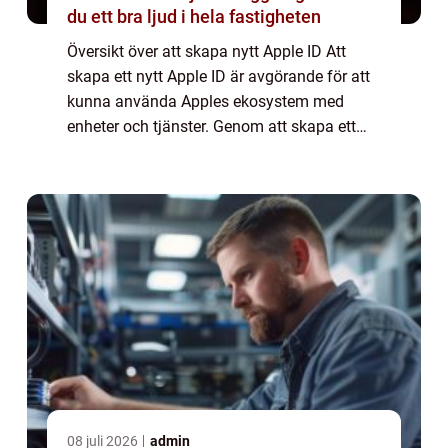
du ett bra ljud i hela fastigheten
Översikt över att skapa nytt Apple ID Att
skapa ett nytt Apple ID är avgörande för att
kunna använda Apples ekosystem med
enheter och tjänster. Genom att skapa ett
Apple ID får användare tillgång till Apples
appar, iCloud-konton, iTunes Store och
myc...
08 juli 2026
admin