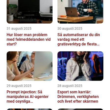
31 augusti 2025
30 augusti 2025
Hur löser man problem
Så automatiserar du din
med felmeddelanden vid
vardag med ett
start?
gratisverktyg de flesta
inte känner till
29 augusti 2025
28 augusti 2025
Prompt injection: Så
Esport som karriär:
manipuleras AI-agenter
Drömmen, verkligheten
med osynliga
och livet efter skärmen
instruktioner