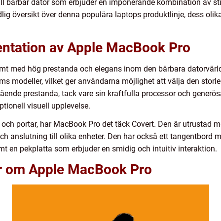
ll bärbar dator som erbjuder en imponerande kombination av sti
ig översikt över denna populära laptops produktlinje, dess olika
entation av Apple MacBook Pro
mt med hög prestanda och elegans inom den bärbara datorvärlden
ms modeller, vilket ger användarna möjlighet att välja den stor
tående prestanda, tack vare sin kraftfulla processor och gener
ionell visuell upplevelse.
 och portar, har MacBook Pro det täck Covert. Den är utrustad me
ch anslutning till olika enheter. Den har också ett tangentbor
amt en pekplatta som erbjuder en smidig och intuitiv interaktion.
ar om Apple MacBook Pro