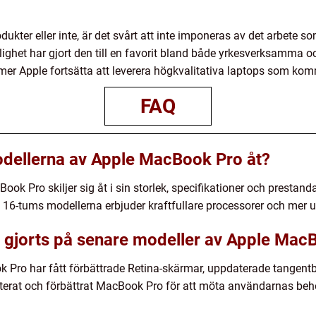
dukter eller inte, är det svårt att inte imponeras av det arbete 
ghet har gjort den till en favorit bland både yrkesverksamma o
er Apple fortsätta att leverera högkvalitativa laptops som kom
FAQ
modellerna av Apple MacBook Pro åt?
ok Pro skiljer sig åt i sin storlek, specifikationer och prestan
6-tums modellerna erbjuder kraftfullare processorer och mer 
ar gjorts på senare modeller av Apple Ma
 Pro har fått förbättrade Retina-skärmar, uppdaterade tangent
aterat och förbättrat MacBook Pro för att möta användarnas beh