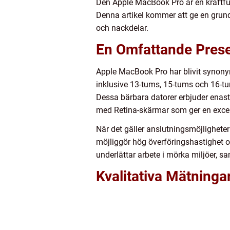
Den Apple MacBook Pro är en kraftfu
Denna artikel kommer att ge en grundl
och nackdelar.
En Omfattande Pres
Apple MacBook Pro har blivit synony
inklusive 13-tums, 15-tums och 16-tu
Dessa bärbara datorer erbjuder enas
med Retina-skärmar som ger en except
När det gäller anslutningsmöjligheter
möjliggör hög överföringshastighet o
underlättar arbete i mörka miljöer, s
Kvalitativa Mätning