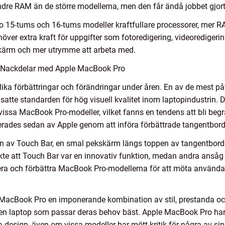
ndre RAM än de större modellerna, men den får ändå jobbet gjort
15-tums och 16-tums modeller kraftfullare processorer, mer RAM 
er extra kraft för uppgifter som fotoredigering, videoredigerin
skärm och mer utrymme att arbeta med.
h Nackdelar med Apple MacBook Pro
ka förbättringar och förändringar under åren. En av de mest på
t satte standarden för hög visuell kvalitet inom laptopindustrin.
vissa MacBook Pro-modeller, vilket fanns en tendens att bli begr
rades sedan av Apple genom att införa förbättrade tangentbord
n av Touch Bar, en smal pekskärm längs toppen av tangentbordet
te att Touch Bar var en innovativ funktion, medan andra ansåg 
tera och förbättra MacBook Pro-modellerna för att möta använda
MacBook Pro en imponerande kombination av stil, prestanda oc
 en laptop som passar deras behov bäst. Apple MacBook Pro har 
a design, även om vissa modeller har mött kritik för några av s