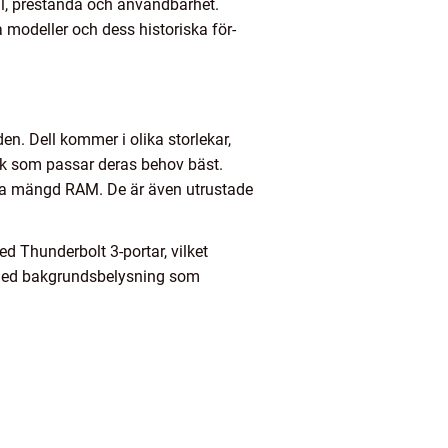
l, prestanda och användbarhet.
 modeller och dess historiska för-
. Dell kommer i olika storlekar,
lek som passar deras behov bäst.
ösa mängd RAM. De är även utrustade
d Thunderbolt 3-portar, vilket
d med bakgrundsbelysning som