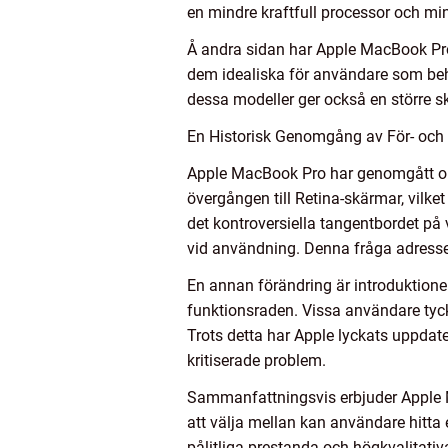
en mindre kraftfull processor och mi
Å andra sidan har Apple MacBook Pro 
dem idealiska för användare som behöv
dessa modeller ger också en större 
En Historisk Genomgång av För- oc
Apple MacBook Pro har genomgått oli
övergången till Retina-skärmar, vilke
det kontroversiella tangentbordet på 
vid användning. Denna fråga adresse
En annan förändring är introduktione
funktionsraden. Vissa användare tyck
Trots detta har Apple lyckats uppda
kritiserade problem.
Sammanfattningsvis erbjuder Apple 
att välja mellan kan användare hitta
pålitliga prestanda och högkvalitativ